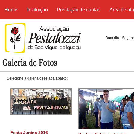
Home
Instituição
Prestação de contas
Área de at
Bom dia - Segund
Selecione a galeria desejada abaixo:
Festa Junina 2016